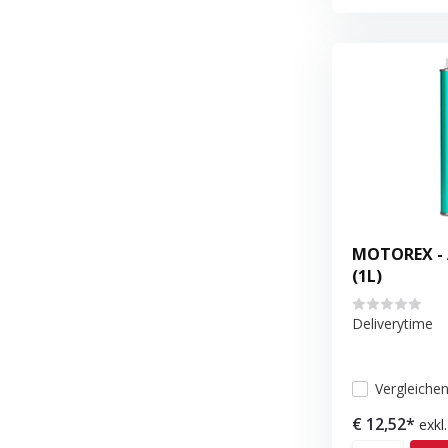
MOTOREX - A
(1L)
Deliverytime
Vergleiche
€ 12,52*
exkl