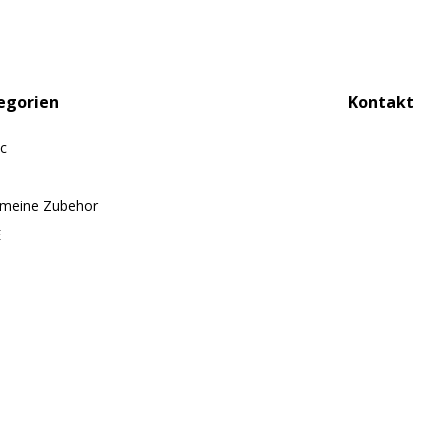
egorien
Kontakt
ic
emeine Zubehor
E