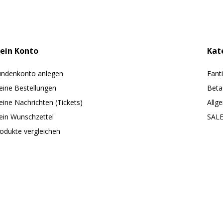
ein Konto
Kat
ndenkonto anlegen
Fant
ine Bestellungen
Beta
ine Nachrichten (Tickets)
Allg
in Wunschzettel
SAL
odukte vergleichen