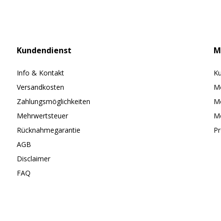
Kundendienst
M
Info & Kontakt
Ku
Versandkosten
Me
Zahlungsmöglichkeiten
Me
Mehrwertsteuer
Me
Rücknahmegarantie
Pr
AGB
Disclaimer
FAQ