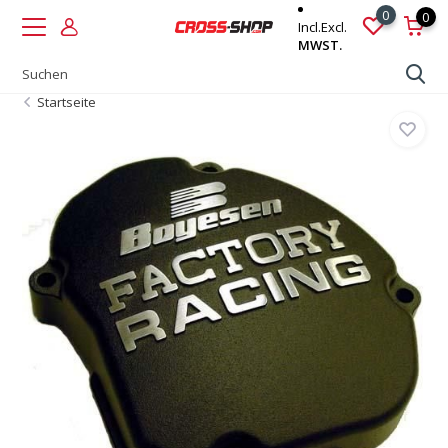
0
0
Incl.
Excl.
MWST.
Startseite