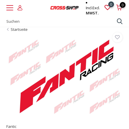
0
0
Incl.
Excl.
MWST.
Startseite
Fantic