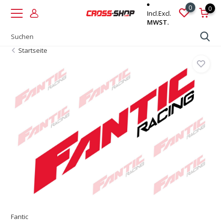
0
0
Incl.
Excl.
MWST.
Startseite
Fantic