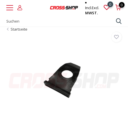
0
0
Incl.
Excl.
MWST.
Startseite