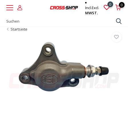
0
0
Incl.
Excl.
MWST.
Startseite