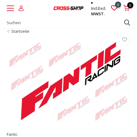
0
0
Incl.
Excl.
MWST.
Startseite
Fantic