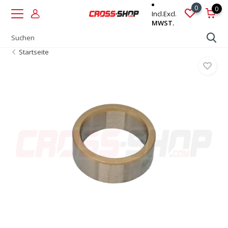
0
0
Incl.
Excl.
MWST.
Startseite