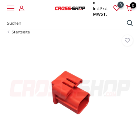
0
0
Incl.
Excl.
MWST.
Startseite