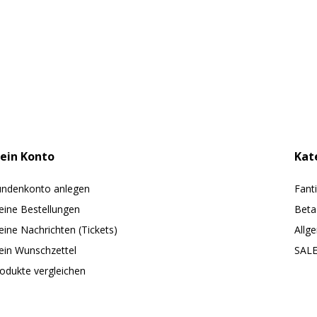
ein Konto
Kat
ndenkonto anlegen
Fant
ine Bestellungen
Beta
ine Nachrichten (Tickets)
Allg
in Wunschzettel
SAL
odukte vergleichen