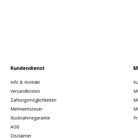
Kundendienst
M
Info & Kontakt
Ku
Versandkosten
Me
Zahlungsmöglichkeiten
Me
Mehrwertsteuer
Me
Rücknahmegarantie
Pr
AGB
Disclaimer