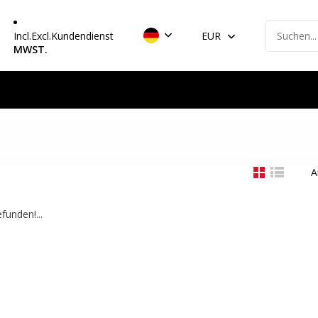
Incl.
Excl.
Kundendienst
EUR
MWST.
A
funden!...