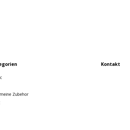
egorien
Kontakt
ic
emeine Zubehor
E